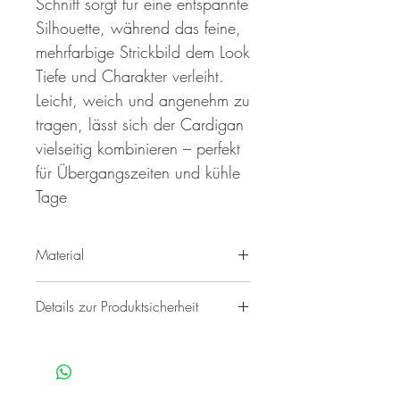
Schnitt sorgt für eine entspannte
Silhouette, während das feine,
mehrfarbige Strickbild dem Look
Tiefe und Charakter verleiht.
Leicht, weich und angenehm zu
tragen, lässt sich der Cardigan
vielseitig kombinieren – perfekt
für Übergangszeiten und kühle
Tage
Material
85% Acryl 15% Polyester
Details zur Produktsicherheit
Annis Fashion, Philipsstr. 8, 52068
Aachen