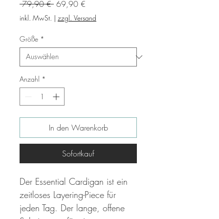
Standardpreis
Sale-
 79,90 € 
69,90 €
Preis
inkl. MwSt.
|
zzgl. Versand
Größe
*
Anzahl
*
In den Warenkorb
Sofortkauf
Der Essential Cardigan ist ein
zeitloses Layering-Piece für
jeden Tag. Der lange, offene