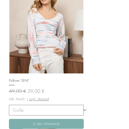
Pullover "LENI"
Standardpreis
Sale-Preis
49,00 €
39,00 €
inkl. MwSt.
|
zzgl. Versand
In den Warenkorb