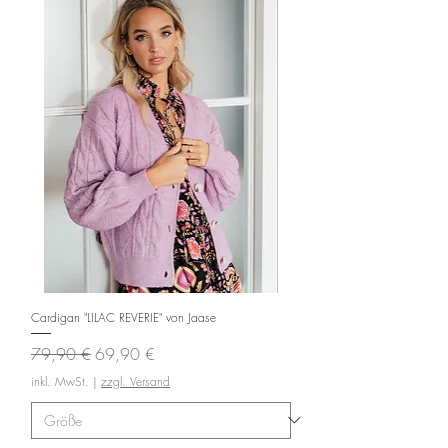
Cardigan "LILAC REVERIE" von Jaase
Standardpreis
Sale-Preis
79,90 €
69,90 €
inkl. MwSt.
|
zzgl. Versand