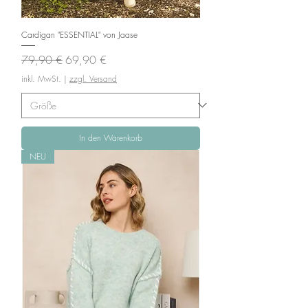
Cardigan "ESSENTIAL" von Jaase
Standardpreis
Sale-Preis
79,90 €
69,90 €
inkl. MwSt.
|
zzgl. Versand
In den Warenkorb
NEU