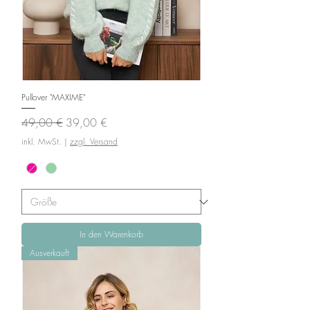
Pullover "MAXIME"
Standardpreis
Sale-Preis
49,00 €
39,00 €
inkl. MwSt.
|
zzgl. Versand
In den Warenkorb
Ausverkauft