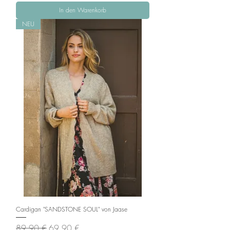
In den Warenkorb
NEU
Cardigan "SANDSTONE SOUL" von Jaase
Standardpreis
Sale-Preis
89,90 €
69,90 €