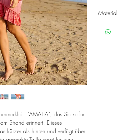
Material
97% Viskose 3% Lurex
ommerkleid "AMALIA", das Sie sofort
am Strand erinnert. Dieses
was kürzer als hinten und verfügt über
e gesmokte Taille sorgt für eine