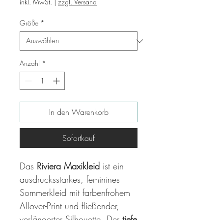
inkl. MwSt.
|
zzgl. Versand
Größe
*
Anzahl
*
In den Warenkorb
Sofortkauf
Das
Riviera Maxikleid
ist ein
ausdrucksstarkes, feminines
Sommerkleid mit farbenfrohem
Allover-Print und fließender,
verlängerter Silhouette. Der
tiefe