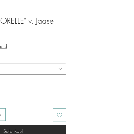
SORELLE" v. Jaase
sand
b
Sofortkauf