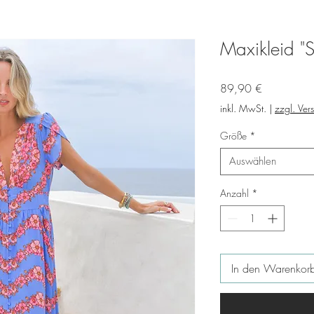
Maxikleid "
Preis
89,90 €
inkl. MwSt.
|
zzgl. Ver
Größe
*
Auswählen
Anzahl
*
In den Warenkor